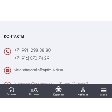
КОНТАКТЫ
+7 (991) 298-88-80
+7 (916) 870-74-29
victor.atroshenko@optimus-siz.ru
г. Москва Сколковское ш., 31, стр. 12 (этаж 2,
помещение 22)
Каталог
Главная
Корзина
Кабинет
Меню
Время работы:
Пн-Пт: 10:00 - 18:00
Выходные:Сб-Вс