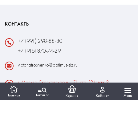
КОНТАКТЫ
+7 (991) 298-88-80
+7 (916) 870-74-29
victor.atroshenko@optimus-siz.ru
г. Москва Сколковское ш., 31, стр. 12 (этаж 2,
помещение 22)
Каталог
Главная
Корзина
Кабинет
Меню
Время работы:
Пн-Пт: 10:00 - 18:00
Выходные:Сб-Вс
ИНФОРМАЦИЯ