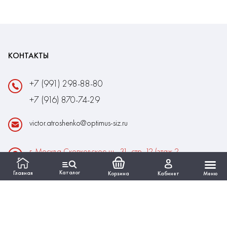
КОНТАКТЫ
+7 (991) 298-88-80
+7 (916) 870-74-29
victor.atroshenko@optimus-siz.ru
г. Москва Сколковское ш., 31, стр. 12 (этаж 2,
помещение 22)
Каталог
Главная
Корзина
Кабинет
Меню
Время работы:
Пн-Пт: 10:00 - 18:00
Выходные:Сб-Вс