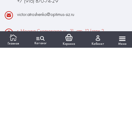
+7 (916) 870-74-29
victor.atroshenko@optimus-siz.ru
г. Москва Сколковское ш., 31, стр. 12 (этаж 2,
помещение 22)
Каталог
Главная
Корзина
Кабинет
Меню
Время работы:
Пн-Пт: 10:00 - 18:00
Выходные:Сб-Вс
ИНФОРМАЦИЯ
КАТАЛОГ
Вся представленная на сайте информация, касающаяся