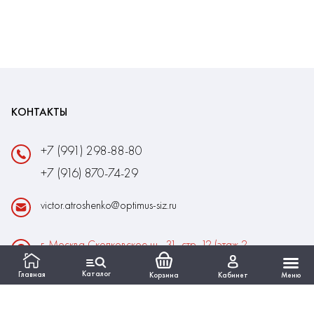
КОНТАКТЫ
+7 (991) 298-88-80
+7 (916) 870-74-29
victor.atroshenko@optimus-siz.ru
г. Москва Сколковское ш., 31, стр. 12 (этаж 2,
помещение 22)
Каталог
Главная
Корзина
Кабинет
Меню
Время работы:
Пн-Пт: 10:00 - 18:00
Выходные:Сб-Вс