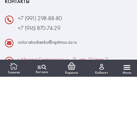
КОНТАКТЫ
+7 (991) 298-88-80
+7 (916) 870-74-29
victor.atroshenko@optimus-siz.ru
г. Москва Сколковское ш., 31, стр. 12 (этаж 2,
помещение 22)
Каталог
Главная
Корзина
Кабинет
Меню
Время работы:
Пн-Пт: 10:00 - 18:00
Выходные:Сб-Вс
ИНФОРМАЦИЯ