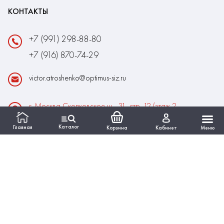
КОНТАКТЫ
+7 (991) 298-88-80
+7 (916) 870-74-29
victor.atroshenko@optimus-siz.ru
г. Москва Сколковское ш., 31, стр. 12 (этаж 2,
помещение 22)
Каталог
Главная
Корзина
Кабинет
Меню
Время работы:
Пн-Пт: 10:00 - 18:00
Выходные:Сб-Вс
ИНФОРМАЦИЯ