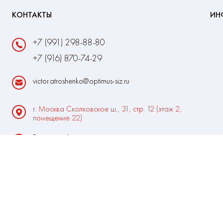
КОНТАКТЫ
ИН
+7 (991) 298-88-80
+7 (916) 870-74-29
victor.atroshenko@optimus-siz.ru
г. Москва Сколковское ш., 31, стр. 12 (этаж 2,
помещение 22)
Время работы:
Пн-Пт: 10:00 - 18:00
Выходные:Сб-Вс
Разработка и продвижение сайта