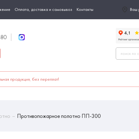
жение
Оплата, доставка и самовывоз
Контакты
Ваш 
-80
ьная продукция, без переплат!
отно
Противопожарное полотно ПП-300