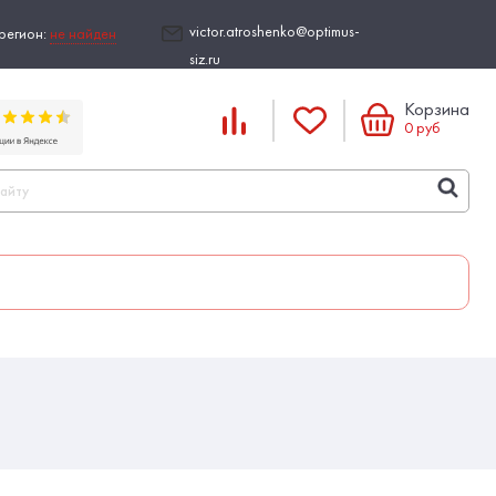
victor.atroshenko@optimus-
регион:
не найден
siz.ru
Корзина
0
руб