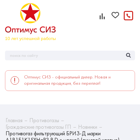
Оптимус СИЗ - официальный дилер. Новая и
оригинальная продукция, без переплат!
Главная
Противогазы
Гражданские противогазы ГП
Новинки
Противогаз фильтрующий БРИЗ-Д марки
A1B1E1K1SXHgP3 R D с маской (лицевой частью)