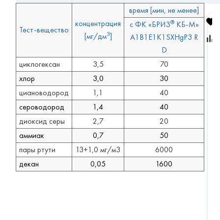
время [мин, не менее]
концентрация
®
с ФК «БРИЗ
КБ-М»
Тест-вещество
Г
3
[мг/дм
]
A1B1E1K1SXHgP3 R
р
а
D
ж
д
циклогексан
3,5
70
а
н
хлор
3,0
30
с
циановодород
1,1
40
к
и
сероводород
1,4
40
й
п
диоксид серы
2,7
20
р
о
аммиак
0,7
50
т
и
пары ртути
13+1,0 мг/м3
6000
в
декан
0,05
1600
о
г
а
з
Г
П
-
7