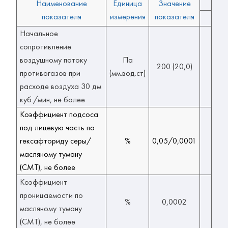
Наименование
Единица
Значение
показателя
измерения
показателя
Начальное
сопротивление
воздушному потоку
Па
200 (20,0)
противогазов при
(мм.вод.ст)
расходе воздуха 30 дм
куб./мин, не более
Коэффициент подсоса
под лицевую часть по
гексафториду серы/
%
0,05/0,0001
масляному туману
(СМТ), не более
Коэффициент
проницаемости по
%
0,0002
масляному туману
(СМТ), не более