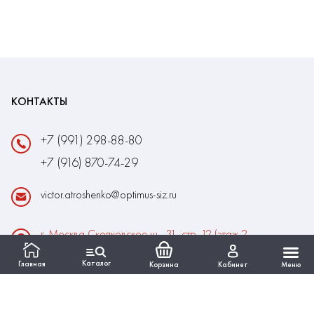
КОНТАКТЫ
+7 (991) 298-88-80
+7 (916) 870-74-29
victor.atroshenko@optimus-siz.ru
г. Москва Сколковское ш., 31, стр. 12 (этаж 2,
помещение 22)
Каталог
Главная
Корзина
Кабинет
Меню
Время работы:
Пн-Пт: 10:00 - 18:00
Выходные:Сб-Вс