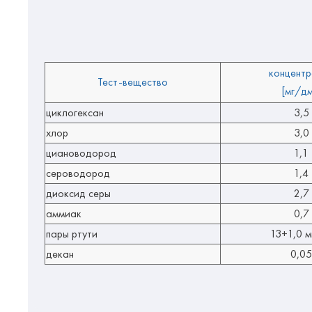
концентр
Тест-вещество
[мг/д
циклогексан
3,5
хлор
3,0
циановодород
1,1
сероводород
1,4
диоксид серы
2,7
аммиак
0,7
пары ртути
13+1,0 м
декан
0,05