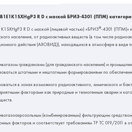
1E1K1SXHgP3 R D с маской БРИЗ-4301 (ППМ) категори
®
K1SXHgP3 R D с маской (лицевой частью) «БРИЗ
-4301 (ППМ)» к
ского населения, от радиоактивных веществ (в том числе радиоак
ионного действия (АХОВИД)), находящихся в атмосфере в виде па
ивогазом гражданским (для гражданского населения) и промышле
ьзоваться штатными и нештатными формированиями по обеспечен
оваться в зонах возможного радиоактивного, химического и бакт
приятными факторами как природные и техногенные аварии и ката
ществ.
тивогазоаэрозольным (комбинированным) фильтрующим средством
нных факторов и соответствует требованиям ТР ТС 019/2011 в о