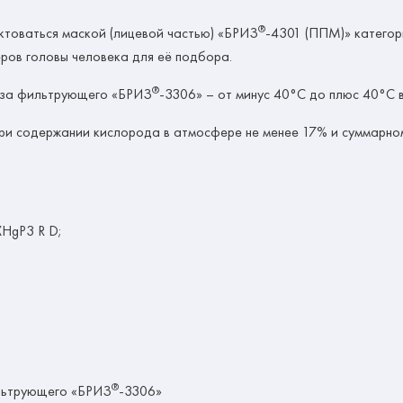
®
ктоваться маской (лицевой частью) «БРИЗ
-4301 (ППМ)» категор
ров головы человека для её подбора.
®
газа фильтрующего «БРИЗ
-3306» – от минус 40°С до плюс 40°С в
ри содержании кислорода в атмосфере не менее 17% и суммарном
HgP3 R D;
®
ильтрующего «БРИЗ
-3306»