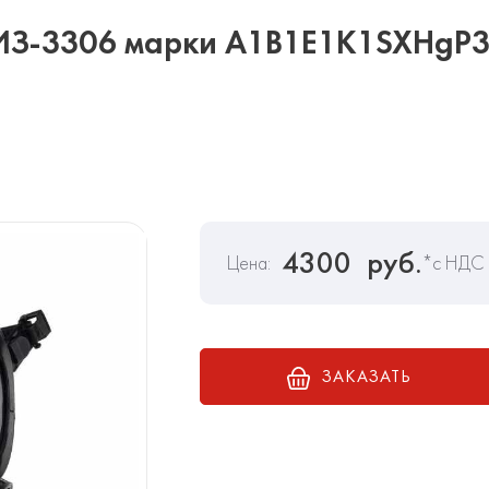
З-3306 марки A1B1E1K1SXHgP3 
4300
руб.
Цена:
*с НДС
ЗАКАЗАТЬ