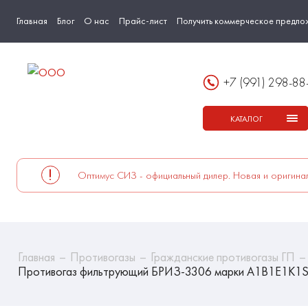
Главная
Блог
О нас
Прайс-лист
Получить коммерческое предло
+7 (991) 298-88
КАТАЛОГ
Оптимус СИЗ - официальный дилер. Новая и оригинал
Главная
Противогазы
Гражданские противогазы ГП
Противогаз фильтрующий БРИЗ-3306 марки A1B1E1K1SX