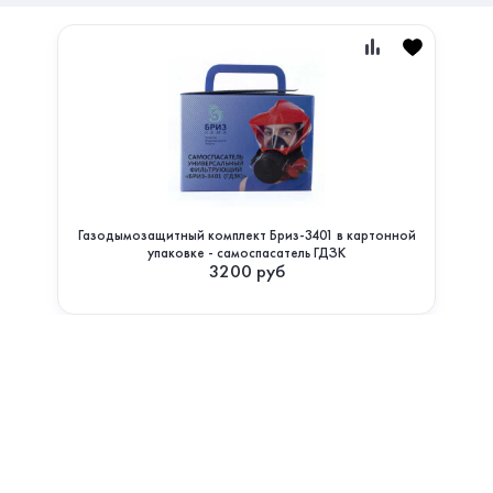
Газодымозащитный комплект Бриз-3401 в картонной
упаковке - самоспасатель ГДЗК
3200
руб