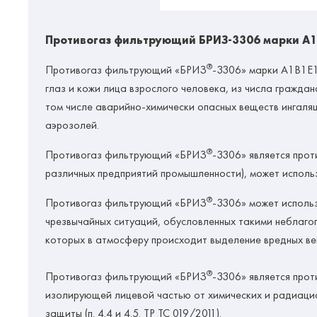
Противогаз фильтрующий БРИЗ-3306 марки A1B
®
Противогаз фильтрующий «БРИЗ
-3306» марки A1B1E1
глаз и кожи лица взрослого человека, из числа граждан
том числе аварийно-химически опасных веществ ингаляц
аэрозолей.
®
Противогаз фильтрующий «БРИЗ
-3306» является прот
различных предприятий промышленности), может испол
®
Противогаз фильтрующий «БРИЗ
-3306» может использ
чрезвычайных ситуаций, обусловленных такими неблаго
которых в атмосферу происходит выделение вредных ве
®
Противогаз фильтрующий «БРИЗ
-3306» является про
изолирующей лицевой частью от химических и радиацио
защиты (п. 4.4 и 4.5. ТР ТС 019/2011).