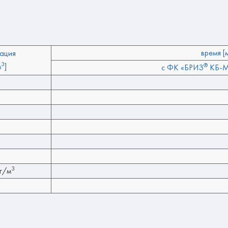
время [
ация
3
м
]
®
с ФК «БРИЗ
КБ-М
3
г/м