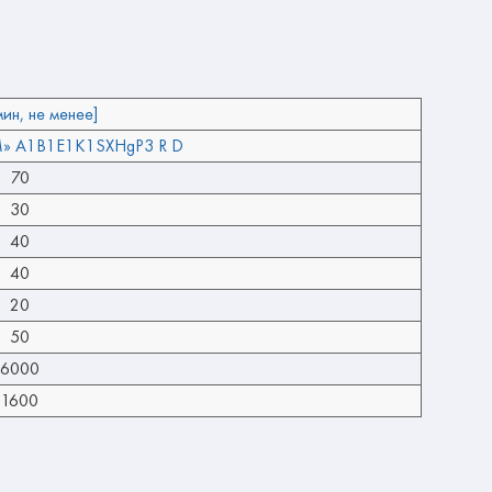
мин, не менее]
» A1B1E1K1SXHgP3 R D
70
30
40
40
20
50
6000
1600