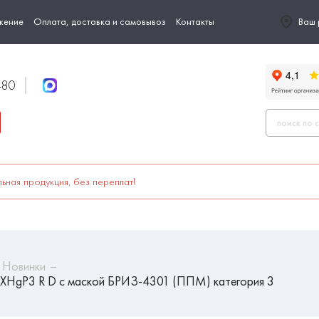
жение
Оплата, доставка и самовывоз
Контакты
Ваш 
-80
ьная продукция, без переплат!
Новинки
HgP3 R D с маской БРИЗ-4301 (ППМ) категория 3