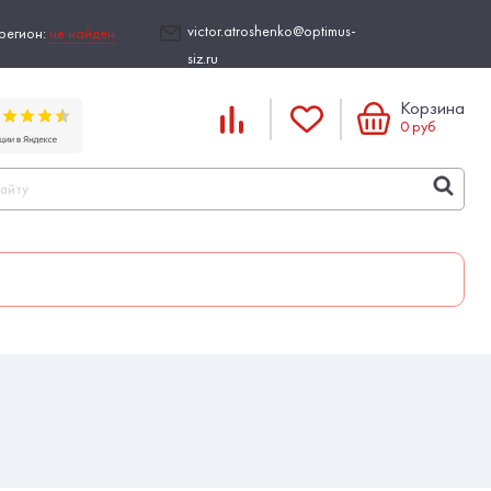
victor.atroshenko@optimus-
регион:
не найден
siz.ru
Корзина
0
руб