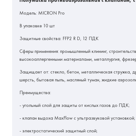
Полумаска противоаэрозольная с клапаном, с
Модель:
MICRON Pro
В упаковке 10 шт
Защитные свойства:
FFP2 R D, 12 ПДК
Сферы применения:
промышленный клининг, строительств
высокоаллергенными материалами, металлургия, фрезе
Защищает от: стекло, бетон, металлическая стружка, д
шерсть, бытовая пыль, масляный туман, жидкие аэрозол
Преимущества:
- угольный слой для защиты от кислых газов до ПДК;
- клапан выдоха MaxFlow с ультразвуковой установкой;
- электростатический защитный слой;