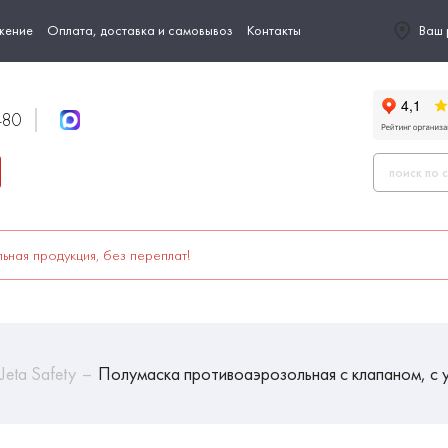
жение
Оплата, доставка и самовывоз
Контакты
Ваш 
-80
ьная продукция, без переплат!
Jeta Safety
Полумаска противоаэрозольная с клапаном, с 