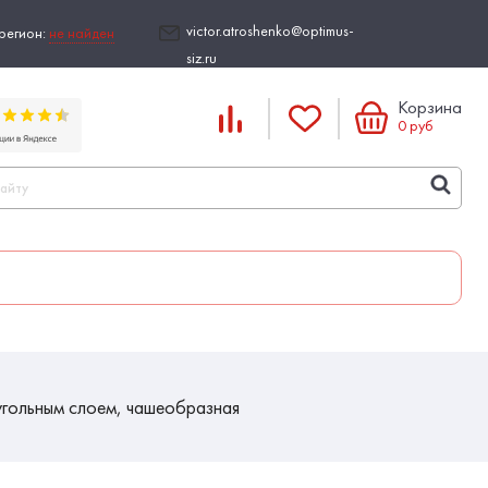
victor.atroshenko@optimus-
регион:
не найден
siz.ru
Корзина
0
руб
угольным слоем, чашеобразная