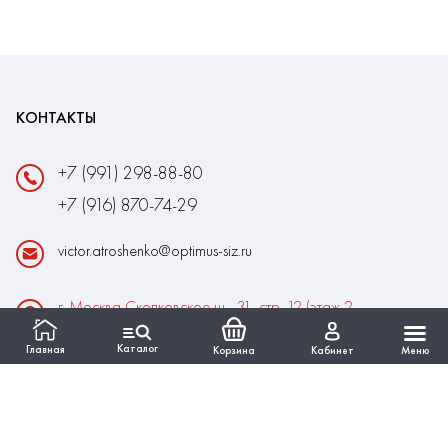
КОНТАКТЫ
+7 (991) 298-88-80
+7 (916) 870-74-29
victor.atroshenko@optimus-siz.ru
г. Москва Сколковское ш., 31, стр. 12 (этаж 2,
помещение 22)
Каталог
Главная
Корзина
Кабинет
Меню
Время работы:
Пн-Пт: 10:00 - 18:00
Выходные:Сб-Вс