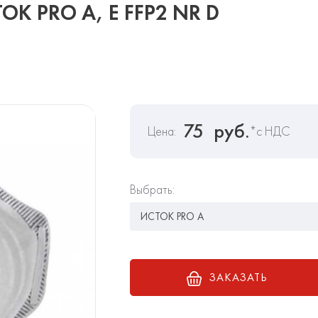
К PRO А, Е FFP2 NR D
75
руб.
Цена:
*с НДС
Выбрать:
ЗАКАЗАТЬ