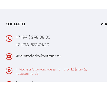
КОНТАКТЫ
ИН
+7 (991) 298-88-80
+7 (916) 870-74-29
victor.atroshenko@optimus-siz.ru
г. Москва Сколковское ш., 31, стр. 12 (этаж 2,
помещение 22)
Время работы:
Пн-Пт: 10:00 - 18:00
Выходные:Сб-Вс