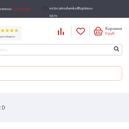
victor.atroshenko@optimus-
регион:
не найден
siz.ru
Корзина
0
руб
R D