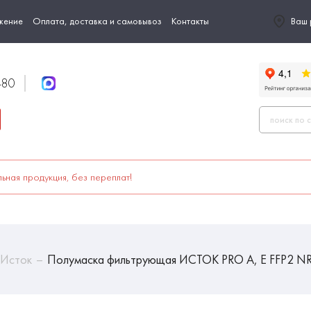
жение
Оплата, доставка и самовывоз
Контакты
Ваш 
-80
ьная продукция, без переплат!
 Исток
Полумаска фильтрующая ИСТОК PRO А, Е FFP2 N