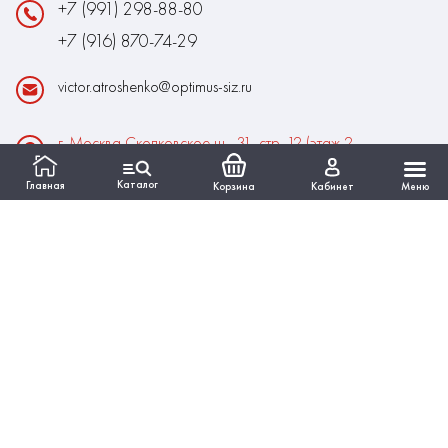
+7 (991) 298-88-80
+7 (916) 870-74-29
victor.atroshenko@optimus-siz.ru
г. Москва Сколковское ш., 31, стр. 12 (этаж 2,
помещение 22)
Каталог
Главная
Корзина
Кабинет
Меню
Время работы:
Пн-Пт: 10:00 - 18:00
Выходные:Сб-Вс
ИНФОРМАЦИЯ
КАТАЛОГ