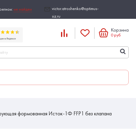
victor.atroshenko@optimus-
регион:
не найден
siz.ru
Корзина
0
руб
рующая формованная Исток-1Ф FFP1 без клапана