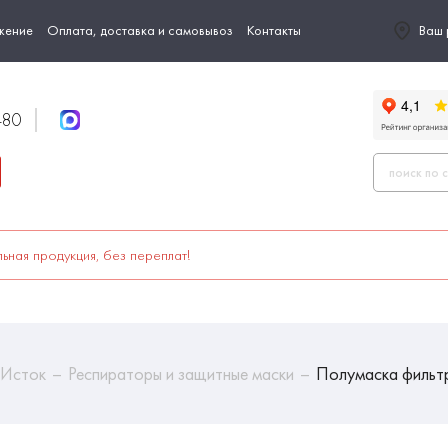
жение
Оплата, доставка и самовывоз
Контакты
Ваш 
-80
ьная продукция, без переплат!
 Исток
Респираторы и защитные маски
Полумаска фильт