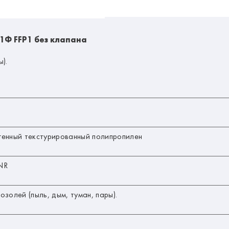
1Ф FFP1 без клапана
).
генный текстурированный полипропилен
NR
озолей (пыль, дым, туман, пары).