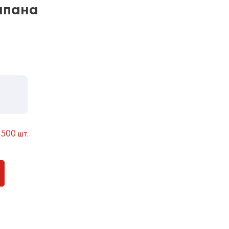
апана
 500 шт.