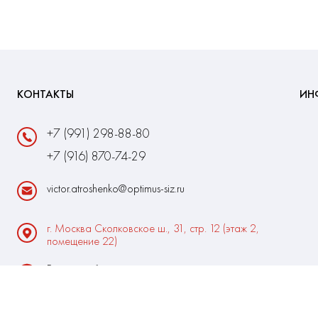
КОНТАКТЫ
ИН
+7 (991) 298-88-80
+7 (916) 870-74-29
victor.atroshenko@optimus-siz.ru
г. Москва Сколковское ш., 31, стр. 12 (этаж 2,
помещение 22)
Время работы:
Пн-Пт: 10:00 - 18:00
Выходные:Сб-Вс