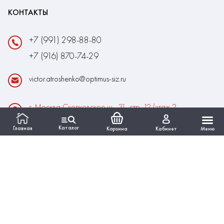
КОНТАКТЫ
+7 (991) 298-88-80
+7 (916) 870-74-29
victor.atroshenko@optimus-siz.ru
г. Москва Сколковское ш., 31, стр. 12 (этаж 2,
помещение 22)
Каталог
Главная
Корзина
Кабинет
Меню
Время работы:
Пн-Пт: 10:00 - 18:00
Выходные:Сб-Вс
ИНФОРМАЦИЯ