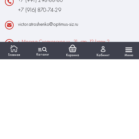
+7 (916) 870-74-29
victor.atroshenko@optimus-siz.ru
г. Москва Сколковское ш., 31, стр. 12 (этаж 2,
помещение 22)
Каталог
Главная
Корзина
Кабинет
Меню
Время работы:
Пн-Пт: 10:00 - 18:00
Выходные:Сб-Вс
ИНФОРМАЦИЯ
КАТАЛОГ