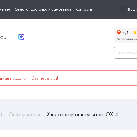
жение
Оплата, доставка и самовывоз
Контакты
Ваш 
-80
ьная продукция, без переплат!
)
Огнетушители
Хладоновый огнетушитель ОХ-4