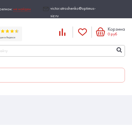
victor.atroshenko@optimus-
регион:
не найден
siz.ru
Корзина
0
руб