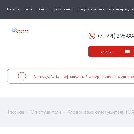
Главная
Блог
О нас
Прайс-лист
Получить коммерческое предло
+7 (991) 298-88
КАТАЛОГ
Оптимус СИЗ - официальный дилер. Новая и оригинал
Главная
Огнетушители
Хладоновые огнетушители (ОХ