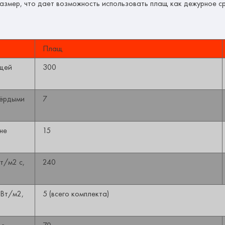
змер, что дает возможность использовать плащ как дежурное ср
Плащ
ющей
300
вёрдыми
7
не
15
т/м2 с,
240
кВт/м2,
5 (всего комплекта)