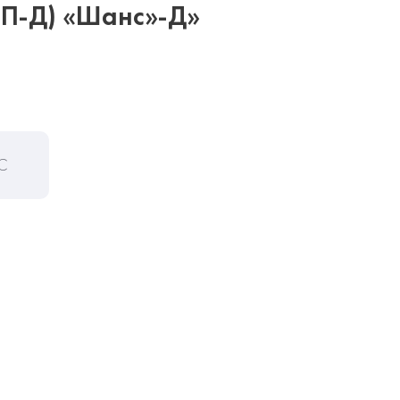
ЭП-Д) «Шанс»-Д»
С