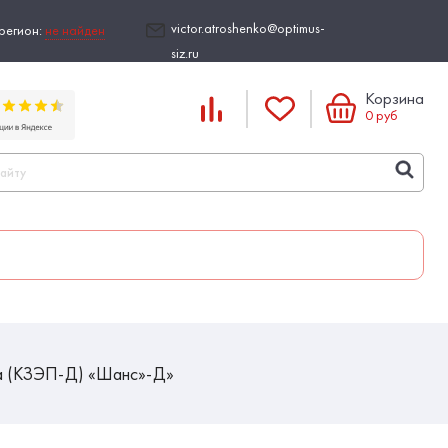
victor.atroshenko@optimus-
регион:
не найден
siz.ru
Корзина
0
руб
ца (КЗЭП-Д) «Шанс»-Д»