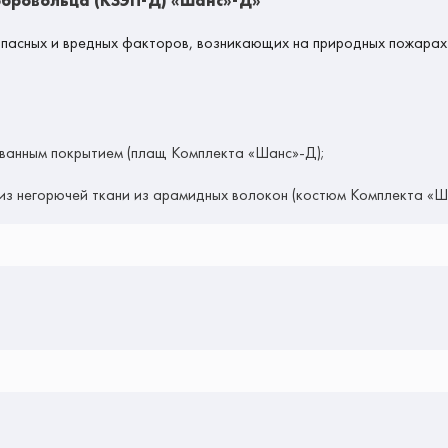
бровольца (КЗЭП-Д) «Шанс»-Д»
асных и вредных факторов, возникающих на природных пожарах 
ованным покрытием (плащ Комплекта «Шанс»-Д);
 из негорючей ткани из арамидных волокон (костюм Комплекта «Ш