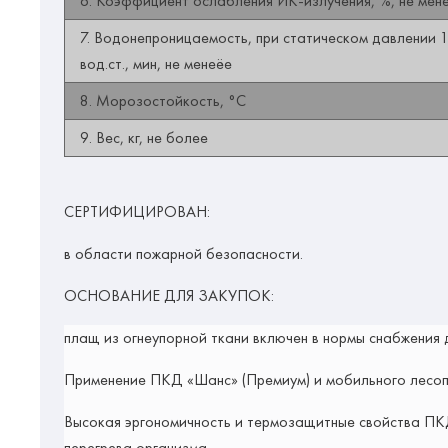
6. Коэффициент ослабления ИК-излучения, %, не мен
7. Водонепроницаемость, при статическом давлении 
вод.ст., мин, не менеёе
8. Морозостойкость, °С
9. Вес, кг, не более
СЕРТИФИЦИРОВАН:
в области пожарной безопасности.
ОСНОВАНИЕ ДЛЯ ЗАКУПОК:
плащ из огнеупорной ткани включен в нормы снабжения 
Применение ПКД «Шанс» (Премиум) и мобильного лесо
Высокая эргономичность и термозащитные свойства ПКД
перегрева организма.