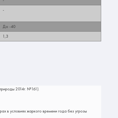
-
-
До -40
1,3
природы 2014г. №161).
ах в условиях жаркого времени года без угрозы