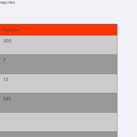
едство.
Костюм
300
7
15
240