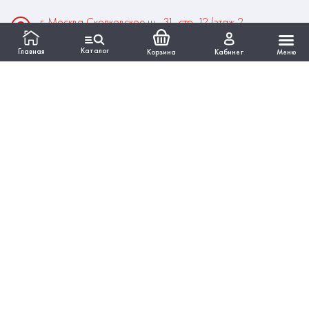
г. Москва Сколковское ш., 31, стр. 12 (этаж 2,
помещение 22)
Каталог
Главная
Корзина
Кабинет
Меню
Время работы:
Пн-Пт: 10:00 - 18:00
Выходные:Сб-Вс
ИНФОРМАЦИЯ
КАТАЛОГ
Вся представленная на сайте информация, касающаяся
технических характеристик, наличия на складе, стоимости
товаров, работ, услуг, носит информационный характер и ни
при каких условиях не является публичной офертой,