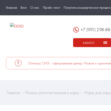
Главная
Блог
О нас
Прайс-лист
Получить коммерческое предло
+7 (991) 298-88
КАТАЛОГ
Оптимус СИЗ - официальный дилер. Новая и оригинал
Главная
Резина уплотнительная и нары
Нары для защ