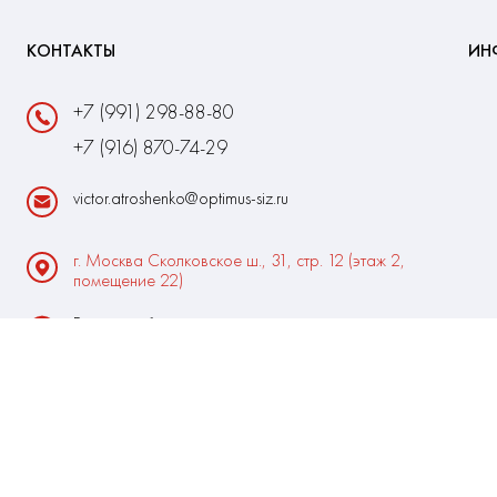
КОНТАКТЫ
ИН
+7 (991) 298-88-80
+7 (916) 870-74-29
victor.atroshenko@optimus-siz.ru
г. Москва Сколковское ш., 31, стр. 12 (этаж 2,
помещение 22)
Время работы:
Пн-Пт: 10:00 - 18:00
Выходные:Сб-Вс