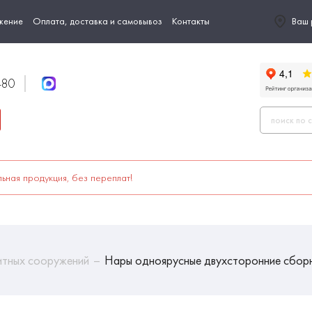
жение
Оплата, доставка и самовывоз
Контакты
Ваш 
-80
ьная продукция, без переплат!
итных сооружений
Нары одноярусные двухсторонние сборн