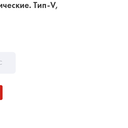
ческие. Тип-V,
С