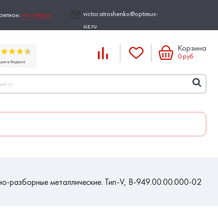
victor.atroshenko@optimus-
регион:
не найден
siz.ru
Корзина
0
руб
о-разборные металлические. Тип-V, В-949.00.00.000-02