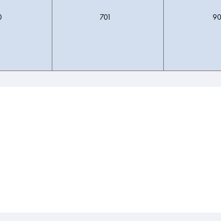
0
701
9