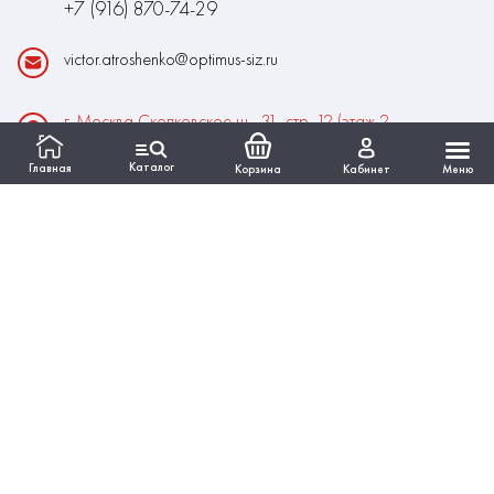
+7 (916) 870-74-29
victor.atroshenko@optimus-siz.ru
г. Москва Сколковское ш., 31, стр. 12 (этаж 2,
помещение 22)
Каталог
Главная
Корзина
Кабинет
Меню
Время работы:
Пн-Пт: 10:00 - 18:00
Выходные:Сб-Вс
ИНФОРМАЦИЯ
КАТАЛОГ
Вся представленная на сайте информация, касающаяся