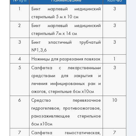
1
Бинт марлевый медицинский
3
стерильный 5 м х 10 см
2
Бинт марлевый медицинский
3
стерильный 7м х 14 см
3
Бинт эластичный трубчатый
3
№1,3,6
4
Ножницы для разрезания повязок
1
5
Салфетка с лекарственными
3
средствами для закрытия и
лечения инфицированных ран и
ожогов, стерильные 6см х10см
6
Средство перевязочное
10
гидрогелевое, противоожоговое,
ранозаживляющее стерильное
6см х10см
7
Салфетка гемостатическая,
7