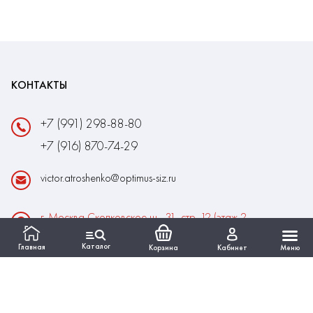
КОНТАКТЫ
+7 (991) 298-88-80
+7 (916) 870-74-29
victor.atroshenko@optimus-siz.ru
г. Москва Сколковское ш., 31, стр. 12 (этаж 2,
помещение 22)
Каталог
Главная
Корзина
Кабинет
Меню
Время работы:
Пн-Пт: 10:00 - 18:00
Выходные:Сб-Вс