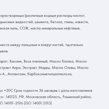
орастворимых (различные водные растворы кислот,
мозных жидкостей, цемента, бетона, глины, извести,
ческая пыль, СОЖ, масла минеральные нефтяные,
места между пальцами и вокруг ногтей, тщательно
ывов.
еарат, Каолин, Воск пчелиный, Масло Хлопка, Масло
кстракт Аира, Экстракт Мирры, Масло Оливы, Масло
ин А , Аллантоин, Карбоксиметилцеллюлоза,
о +30С Срок годности 36 месяцев с даты изготовления
». 140125, РФ, Московская область, Раменский район,
O 14001-2016 (ISO 14001:2015)