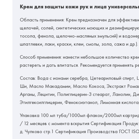
Крем для защиты кожи рук и лица универсальн
Область применения: Крем предназначен для эффективн
щелочей, солей, синтетических моющих и дезинфицирую
тосола, фенола, щелочно-масляных эмульсий) и водонер
шпатлевки, лаки, краски, клеи, смолы, зола, сажа и др.).
Способ применения: нанести небольшое количество крем
растереть и дать впитаться. Рекомендуется применять 
Состав: Вода с ионами серебра, Цетеариловый спирт, 
Ши, Масло Макадамии, Масло Кокоса, Экстракт Ромашк
Арганы, Лецитин, Полиглицерин-3 стеарат, Ланолин, Д
Этилгексилглицерин, Феноксиэтанол, Лимонная кислот
Упаковка 100 мл туба/1000мл флакон/2000мл картридж 
/ 12 месяцев с момента вскрытия Сертификация Продук
д. Чулково стр.1 Сертификация Производства ГОСТ ISO