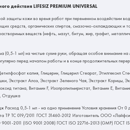
ого действия LIFESIZ PREMIUM UNIVERSAL
ой защиты кожи во время работ при переменном воздействии вод
щих средств, органических спиртов, смазочно-охлаждающих и тор
астворимых веществ (нефть, мазут, битум, жир, графит, металли
а (0,5-1 мл) на чистые сухие руки, обращая особое внимание на 
регулярно перед началом работы и в конце продолжительных перер
Цетилфосфат калия, Глицерин, Глицерил Стеарат, Этилгексил Ст
и, Экстракт Алоэ, Экстракт Зеленого Чая, Экстракт Корицы, Э
иоксид титана, Витамин F, Изопропилмиристат, Витамин Е, Витам
а, Отдушка
Расход 0,5-1 мл - на одно применение Условия хранения От 0 д
та ТР ТС 019/2011 ГОСТ 31460-2012 Изготовитель ООО «Лайфсиз
 9001-2011 (ISO 9001:2008) ГОСТ ISO 22716-2013 (GMP) ГОСТ IS