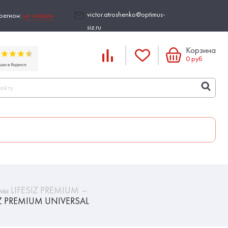
victor.atroshenko@optimus-
регион:
не найден
siz.ru
Корзина
0
руб
мы LIFESIZ PREMIUM
ESIZ PREMIUM UNIVERSAL