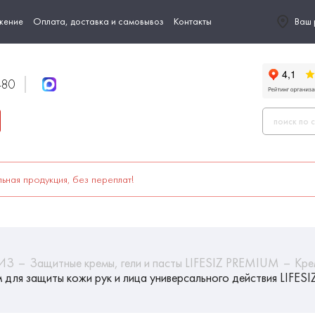
жение
Оплата, доставка и самовывоз
Контакты
Ваш 
-80
ьная продукция, без переплат!
СИЗ
Защитные кремы, гели и пасты LIFESIZ PREMIUM
Кре
 для защиты кожи рук и лица универсального действия LIF