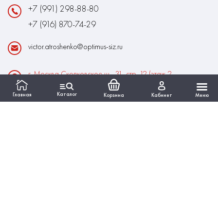
+7 (991) 298-88-80
+7 (916) 870-74-29
victor.atroshenko@optimus-siz.ru
г. Москва Сколковское ш., 31, стр. 12 (этаж 2,
помещение 22)
Каталог
Главная
Корзина
Кабинет
Меню
Время работы:
Пн-Пт: 10:00 - 18:00
Выходные:Сб-Вс
ИНФОРМАЦИЯ
КАТАЛОГ