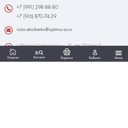
+7 (991) 298-88-80
+7 (916) 870-74-29
victor.atroshenko@optimus-siz.ru
г. Москва Сколковское ш., 31, стр. 12 (этаж 2,
помещение 22)
Каталог
Главная
Корзина
Кабинет
Меню
Время работы:
Пн-Пт: 10:00 - 18:00
Выходные:Сб-Вс
ИНФОРМАЦИЯ
КАТАЛОГ