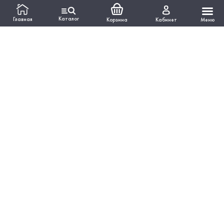
помещение 22)
Каталог
Главная
Корзина
Кабинет
Меню
Время работы:
Пн-Пт: 10:00 - 18:00
Выходные:Сб-Вс
ИНФОРМАЦИЯ
КАТАЛОГ
Вся представленная на сайте информация, касающаяся
технических характеристик, наличия на складе, стоимости
товаров, работ, услуг, носит информационный характер и ни
при каких условиях не является публичной офертой,
определяемой положениями Статьи 437 ГКРФ.