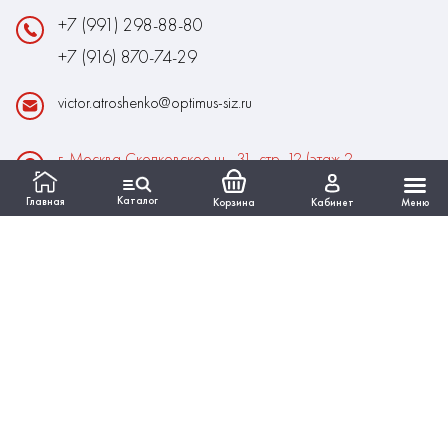
+7 (991) 298-88-80
+7 (916) 870-74-29
victor.atroshenko@optimus-siz.ru
г. Москва Сколковское ш., 31, стр. 12 (этаж 2,
помещение 22)
Каталог
Главная
Корзина
Кабинет
Меню
Время работы:
Пн-Пт: 10:00 - 18:00
Выходные:Сб-Вс
ИНФОРМАЦИЯ
КАТАЛОГ