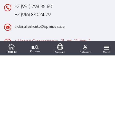
+7 (991) 298-88-80
+7 (916) 870-74-29
victor.atroshenko@optimus-siz.ru
г. Москва Сколковское ш., 31, стр. 12 (этаж 2,
помещение 22)
Каталог
Главная
Корзина
Кабинет
Меню
Время работы:
Пн-Пт: 10:00 - 18:00
Выходные:Сб-Вс
ИНФОРМАЦИЯ
КАТАЛОГ