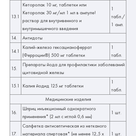
Кеторолак 10 мг, таблетки или
1
Кеторолак 30 мг/мл 1 мл в ампуле!
13.1
табл./
раствор для внутривенного и
1 амп.
внутримышечного введения
14.
Антидоты
Калий-железо гексацианоферрат
1
14.1
(Ферроцин®) 500 мг таблетки
табл.
Препараты йода для профилактики заболеваний
15.
щитовидной железы
1
15.1
Калия йодид 125 мг таблетки
табл.
Медицинские изделия
Шприц инъекционный однократного
16.
1 шт.
применения* (2 мл с иглой 0,6 мм)
Салфетка антисептическая из нетканого
17.
материала спиртовая* (не менее 12,5 х
1 шт.