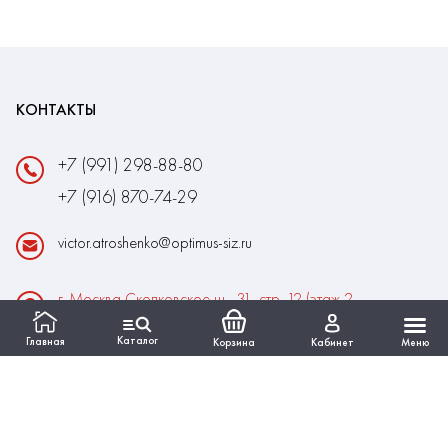
КОНТАКТЫ
+7 (991) 298-88-80
+7 (916) 870-74-29
victor.atroshenko@optimus-siz.ru
г. Москва Сколковское ш., 31, стр. 12 (этаж 2,
помещение 22)
Каталог
Главная
Корзина
Кабинет
Меню
Время работы:
Пн-Пт: 10:00 - 18:00
Выходные:Сб-Вс