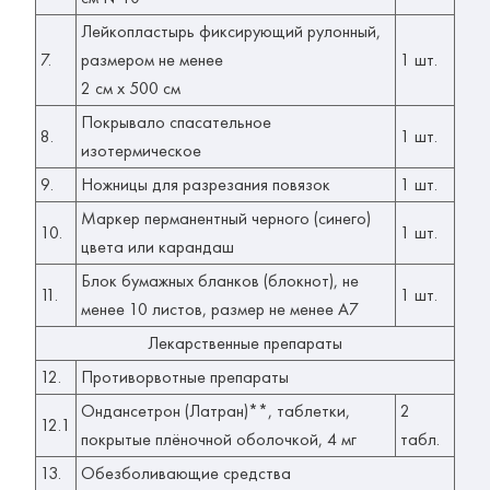
Лейкопластырь фиксирующий рулонный,
7.
размером не менее
1 шт.
2 см x 500 см
Покрывало спасательное
8.
1 шт.
изотермическое
9.
Ножницы для разрезания повязок
1 шт.
Маркер перманентный черного (синего)
10.
1 шт.
цвета или карандаш
Блок бумажных бланков (блокнот), не
11.
1 шт.
менее 10 листов, размер не менее А7
Лекарственные препараты
12.
Противорвотные препараты
Ондансетрон (Латран)**, таблетки,
2
12.1
покрытые плёночной оболочкой, 4 мг
табл.
13.
Обезболивающие средства