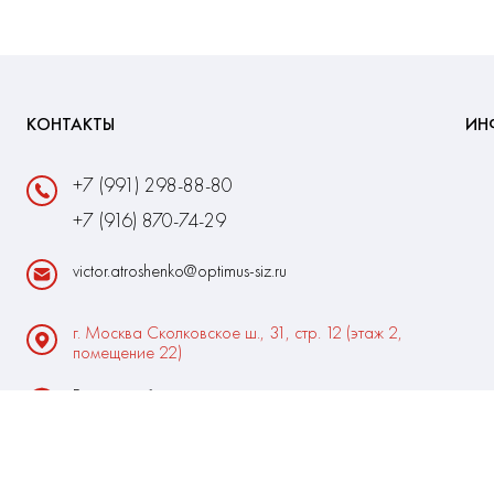
КОНТАКТЫ
ИН
+7 (991) 298-88-80
+7 (916) 870-74-29
victor.atroshenko@optimus-siz.ru
г. Москва Сколковское ш., 31, стр. 12 (этаж 2,
помещение 22)
Время работы:
Пн-Пт: 10:00 - 18:00
Выходные:Сб-Вс