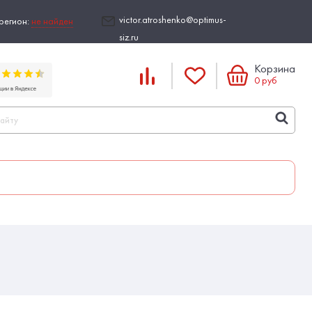
victor.atroshenko@optimus-
регион:
не найден
siz.ru
Корзина
0
руб