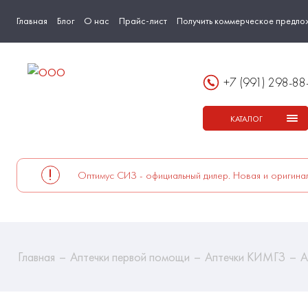
Главная
Блог
О нас
Прайс-лист
Получить коммерческое предло
+7 (991) 298-88
КАТАЛОГ
Оптимус СИЗ - официальный дилер. Новая и оригинал
Главная
Аптечки первой помощи
Аптечки КИМГЗ
А