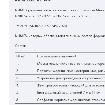
КИМГЗ Состав №10
КИМГЗ укомплектован в соответствии с приказом Минис
№805н от 23.12.2022 г. и №65н от 22.02.2023 г.
ТУ 21.20.24-183-10973749-2020
КИМГЗ, которым обеспечивается личный состав формир
Состав
№ п/п
Наименование вложений
1.
Маска медицинская нестерильная однора
2.
Перчатки медицинские нестерильные, раз
3.
Устройство для проведения искусственног
4.
Жгут кровоостанавливающий для останов
5.
Бинт марлевый медицинский 7 м х 14 см
6.
Салфетки марлевые медицинские стерильн