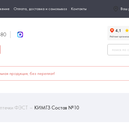
жение
Оплата, доставка и самовывоз
Контакты
Ваш 
-80
ьная продукция, без переплат!
птечки ФЭСТ
КИМГЗ Состав №10