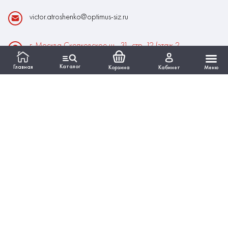
victor.atroshenko@optimus-siz.ru
г. Москва Сколковское ш., 31, стр. 12 (этаж 2,
помещение 22)
Каталог
Главная
Корзина
Кабинет
Меню
Время работы:
Пн-Пт: 10:00 - 18:00
Выходные:Сб-Вс
ИНФОРМАЦИЯ
КАТАЛОГ
Вся представленная на сайте информация, касающаяся
технических характеристик, наличия на складе, стоимости