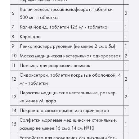
Калий-железо гексацианоферрат, таблетки
6
2
500 мг - таблетка
7
Калия йодид, таблетки 125 мг - таблетка
1
8
Карандаш
1
9
Лейкопластырь рулонный (не менее 2 см х 5м)
1
10
Маска медицинская нестерильная одноразовая
2
11
Ножницы для разрезания повязок
1
Ондансетрон, таблетки покрытые оболочкой, 4
12
2
мг - таблетки
Перчатки медицинские нестерильные, размер
13
2
не менее М, пара
14
Покрывало спасательное изотермическое
1
Салфетки марлевые медицинские стерильные,
15
1
размер не менее 16 см х 14 см №10
Устройство для проведения иск.дыхания «Рот-