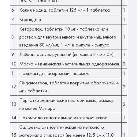
500 мг - таблетка
6
Калия йодид, таблетки 125 мг - 1 таблетка
1
7
Карандаш
1
Кеторолак, таблетки 10 мг - таблетка или
8
раствор для внутривенного и внутримышечного
1
введения 30 мг/мл, 1 мл; в ампуле - ампула
9
Лейкопластырь рулонный (не менее 2 см х 5м)
1
10
Маска медицинская нестерильная одноразовая
2
11
Ножницы для разрезания повязок
1
Ондансетрон, таблетки покрытые оболочкой, 4
12
2
мг - таблетки
Перчатки медицинские нестерильные, размер
13
2
не менее М, пара
14
Покрывало спасательное изотермическое
1
Салфетка антисептическая из нетканого
15
материала спиртовая (не менее 12,5 см x 11,0
1