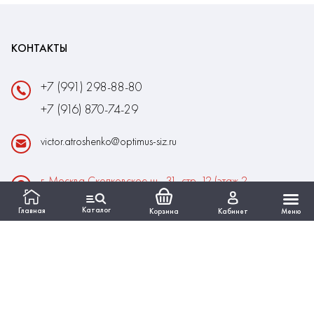
КОНТАКТЫ
+7 (991) 298-88-80
+7 (916) 870-74-29
victor.atroshenko@optimus-siz.ru
г. Москва Сколковское ш., 31, стр. 12 (этаж 2,
помещение 22)
Каталог
Главная
Корзина
Кабинет
Меню
Время работы:
Пн-Пт: 10:00 - 18:00
Выходные:Сб-Вс
ИНФОРМАЦИЯ