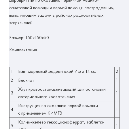
мероприятий по оказанию первичной медико-
санитарной помощи и первой помощи пострадавшим,
выполняющим задачи в районах радиоактивных
загрязнений.
Размер: 150х150х50
Комплектация
1
Бинт марлевый медицинский 7 м х 14 см
2
2
Блокнот
1
Жгут кровоостанавливающий для остановки
3
1
артериального кровотечения
Инструкция по оказанию первой помощи
4
1
с применением КИМГЗ
Калий-железо гексацианоферрат, таблетки
5
1