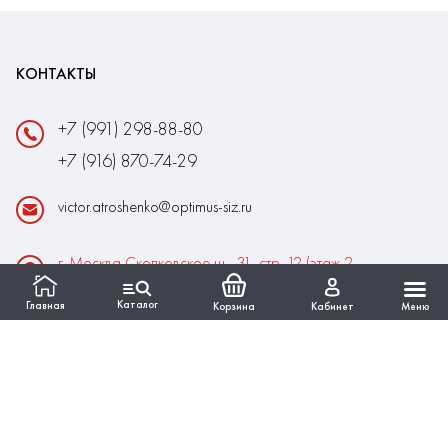
КОНТАКТЫ
+7 (991) 298-88-80
+7 (916) 870-74-29
victor.atroshenko@optimus-siz.ru
г. Москва Сколковское ш., 31, стр. 12 (этаж 2,
помещение 22)
Каталог
Главная
Корзина
Кабинет
Меню
Время работы:
Пн-Пт: 10:00 - 18:00
Выходные:Сб-Вс
ИНФОРМАЦИЯ