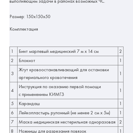
выполняющим задачи в районах возможных ЧС.
Размер: 150х150х50
Комплектация
1
Бинт марлевый медицинский 7 м х 14 см
2
2
Блокнот
1
Жгут кровоостанавливающий для остановки
3
1
артериального кровотечения
Инструкция по оказанию первой помощи
4
1
с применением КИМГЗ
5
Карандаш
1
6
Лейкопластырь рулонный (не менее 2 см х 5м)
1
7
Маска медицинская нестерильная одноразовая
2
8
Ножницы для разрезания повязок
1