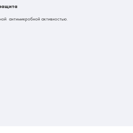
 защита
ной антимикробной активностью.