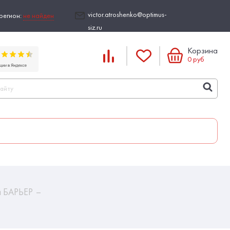
victor.atroshenko@optimus-
регион:
не найден
siz.ru
Корзина
0
руб
и БАРЬЕР