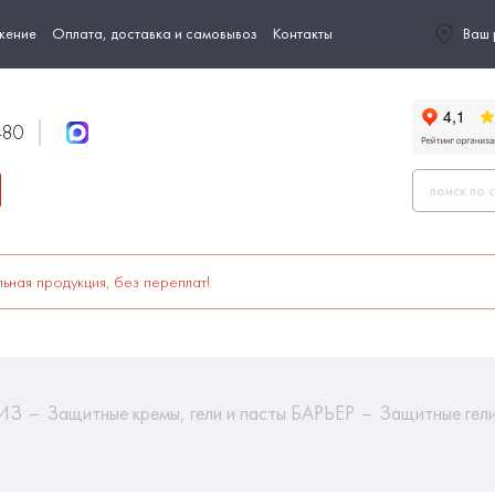
жение
Оплата, доставка и самовывоз
Контакты
Ваш 
-80
ьная продукция, без переплат!
СИЗ
Защитные кремы, гели и пасты БАРЬЕР
Защитные гел