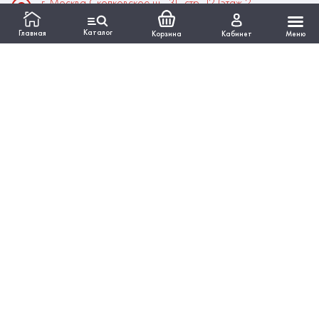
г. Москва Сколковское ш., 31, стр. 12 (этаж 2,
помещение 22)
Каталог
Главная
Корзина
Кабинет
Меню
Время работы:
Пн-Пт: 10:00 - 18:00
Выходные:Сб-Вс
ИНФОРМАЦИЯ
КАТАЛОГ
Вся представленная на сайте информация, касающаяся
технических характеристик, наличия на складе, стоимости
товаров, работ, услуг, носит информационный характер и ни
при каких условиях не является публичной офертой,
определяемой положениями Статьи 437 ГКРФ.