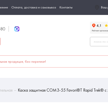
жение
Оплата, доставка и самовывоз
Контакты
Ваш 
-80
ьная продукция, без переплат!
тельная
Каска защитная СОМЗ-55 Favori®T Rapid Trek® с