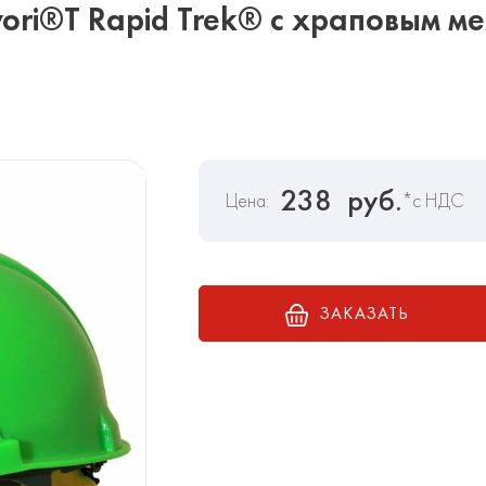
ori®T Rapid Trek® с храповым м
238
руб.
Цена:
*с НДС
ЗАКАЗАТЬ