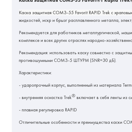
Каска защитная СОМЗ-55 Favori®T Rapid Trek
Каска защитная СОМЗ-55 Favorit RAPID Trek
с храповы
жидкостей, искр и брызг расплавленного металла, элек
Рекомендуется для работников
металлургической, маши
комплексе и всех других отраслях народно-хозяйственно
Рекомендация:
использовать каску совместно с
защитн
противошумными СОМЗ-5 ШТУРМ (SNR=30 дБ).
Характеристики:
- ударопрочный корпус, выполненный из материала Term
®
- внутренняя оснастка Trek
включает в себя ленты из 
-
плавная регулировка RAPID
Отличительные особенности и преимущества каски СО