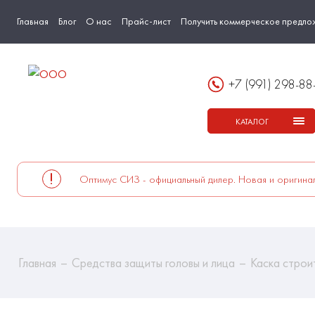
Главная
Блог
О нас
Прайс-лист
Получить коммерческое предло
+7 (991) 298-88
КАТАЛОГ
Оптимус СИЗ - официальный дилер. Новая и оригинал
Главная
Средства защиты головы и лица
Каска строи