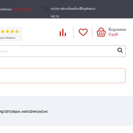
victor.atroshenko@optimus-
регион:
не найден
siz.ru
Корзина
0
руб
 храповым механизмом