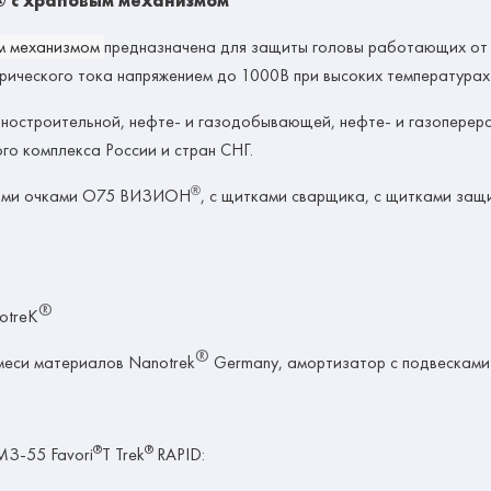
® с храповым механизмом
м механизмом
предназначена для защиты головы работающих от м
трического тока напряжением
до 1000В
при высоких температура
ностроительной, нефте- и газодобывающей, нефте- и газопере
го комплекса России и стран СНГ.
®
ыми
очками О75 ВИЗИОН
, с щитками сварщика, с щитками защ
®
otreK
®
смеси материалов Nanotrek
Germany, амортизатор с подвесками
®
®
МЗ-55 Favori
T Trek
RAPID: