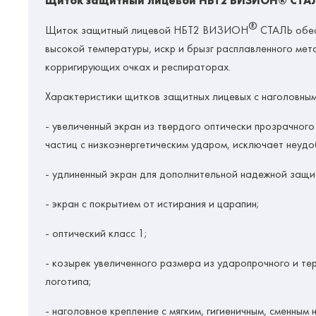
Щиток защитный лицевой НБТ2 ВИЗИОН® СТА
®
Щиток защитный лицевой НБТ2 ВИЗИОН
СТАЛЬ
обе
высокой температуры, искр и брызг расплавленного ме
корригирующих очках и респираторах.
Характеристики щитков защитных лицевых с наголовным
- увеличенный экран из твердого оптически прозрачног
частиц с низкоэнергетическим ударом, исключает неудо
- удлиненный экран для дополнительной надежной защит
- экран с покрытием от истирания и царапин;
- оптический класс 1;
- козырек увеличенного размера из ударопрочного и т
логотипа;
- наголовное крепление с мягким, гигиеничным, сменным