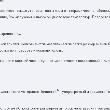
ЛЬ
спечивает защиту головы, глаз и лица от твердых частиц, абрази
талла, УФ-излучения в широком диапазоне температур. Предост
 креплением:
о материала, мелкоячеистая металлическая сетка размер ячейки 
бства при повороте и наклоне головы;
ы шеи и верхней части груди от механических повреждений и выс
®
ермостойкого материала TermotreK
- ударопрочный и термостойк
 налобным обтюратором регулируется по размеру: вверху - теменна