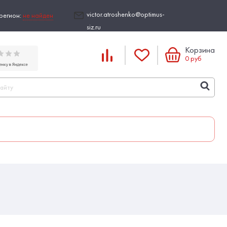
victor.atroshenko@optimus-
регион:
не найден
siz.ru
Корзина
0
руб