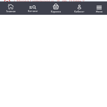
г. Москва Сколковское ш., 31, стр. 12 (этаж 2,
помещение 22)
Каталог
Главная
Корзина
Кабинет
Меню
Время работы:
Пн-Пт: 10:00 - 18:00
Выходные:Сб-Вс
ИНФОРМАЦИЯ
КАТАЛОГ
Вся представленная на сайте информация, касающаяся
технических характеристик, наличия на складе, стоимости
товаров, работ, услуг, носит информационный характер и ни
при каких условиях не является публичной офертой,
определяемой положениями Статьи 437 ГКРФ.