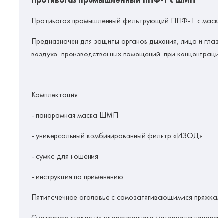
Противогаз промышленный ППФ-1 с ШМП
Противогаз промышленный фильтрующий ППФ-1 с ма
Предназначен для защиты органов дыхания, лица и глаз 
воздухе производственных помещений при концентрации
Комплектация:
- панорамная маска ШМП
- универсальный комбинированный фильтр «ИЗОД»
- сумка для ношения
- инструкция по применению
Пятиточечное оголовье с самозатягивающимися пряжкам
Смотровое стекло из ударопрочного материала панорам