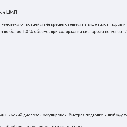
ской ШМП
человека от воздействия вредных веществ в виде газов, паров и 
 не более 1,0 % объёма, при содержании кислорода не менее 1
и широкий диапазон регулировок, быстрая подгонка к любому ти
ный обзор, надежная защита лица и глаз.