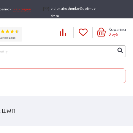
victor.atroshenko@optimus-
регион:
не найден
siz.ru
Корзина
0
руб
 с ШМП