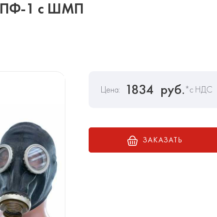
ППФ-1 с ШМП
1834
руб.
Цена:
*с НДС
ЗАКАЗАТЬ