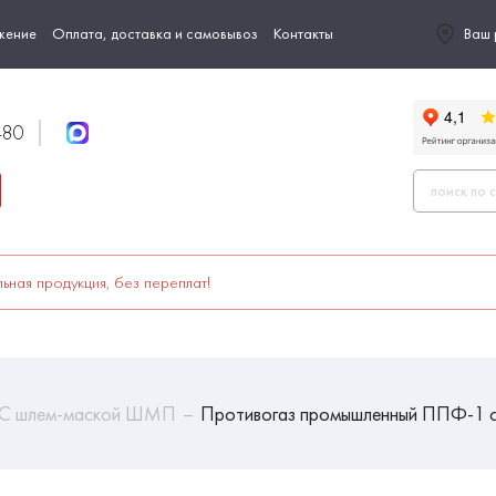
жение
Оплата, доставка и самовывоз
Контакты
Ваш 
-80
ьная продукция, без переплат!
С шлем-маской ШМП
Противогаз промышленный ППФ-1