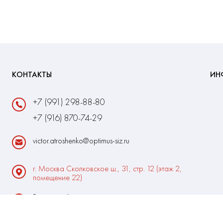
КОНТАКТЫ
ИН
+7 (991) 298-88-80
+7 (916) 870-74-29
victor.atroshenko@optimus-siz.ru
г. Москва Сколковское ш., 31, стр. 12 (этаж 2,
помещение 22)
Время работы:
Пн-Пт: 10:00 - 18:00
Выходные:Сб-Вс