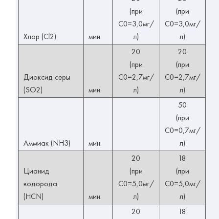
(при
(при
С0=3,0мг/
С0=3,0мг/
Хлор (Cl2)
мин.
л)
л)
20
20
(при
(при
Диоксид серы
С0=2,7мг/
С0=2,7мг/
(SO2)
мин.
л)
л)
50
(при
С0=0,7мг/
Аммиак (NH3)
мин.
л)
20
18
Цианид
(при
(при
водорода
С0=5,0мг/
С0=5,0мг/
(HCN)
мин.
л)
л)
20
18