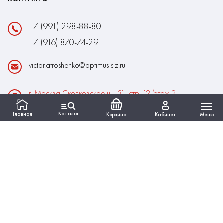
+7 (991) 298-88-80
+7 (916) 870-74-29
victor.atroshenko@optimus-siz.ru
г. Москва Сколковское ш., 31, стр. 12 (этаж 2,
помещение 22)
Каталог
Главная
Корзина
Кабинет
Меню
Время работы:
Пн-Пт: 10:00 - 18:00
Выходные:Сб-Вс
ИНФОРМАЦИЯ