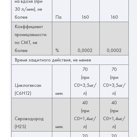
на вдохе (при
30 л/мин), не
более
Па
160
160
Коэффициент
проницаемости
по СМТ, не
более
%
0,0002
0,0002
Время защитного действия, не менее
70
70
(при
(при
Циклогексан
С0=3,5мг/
С0=3,5мг/
(C6H12)
мин.
л)
л)
40
40
(при
(при
Сероводород
С0=1,4мг/
С0=1,4мг/
(H2S)
мин.
л)
л)
20
20