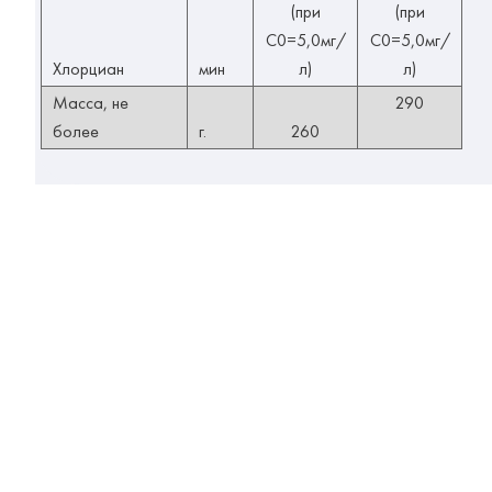
(при
(при
С0=5,0мг/
С0=5,0мг/
Хлорциан
мин
л)
л)
Масса, не
290
более
г.
260