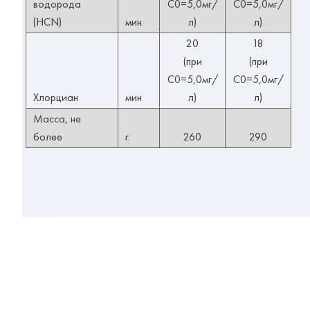
водорода
С0=5,0мг/
С0=5,0мг/
(HCN)
мин.
л)
л)
20
18
(при
(при
С0=5,0мг/
С0=5,0мг/
Хлорциан
мин
л)
л)
Масса, не
более
г.
260
290