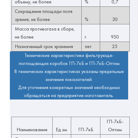
объему, не более
%
0,7
Сокращение площади поля
зрения, не более
%
30
Масса противогаза в сборе,
не более
г.
950
Назначенный срок хранения
лет
25
Технические характеристики фильтрующе-
поглощающих коробок ГП-7кБ и ГП-7кБ-Оптим
В технических характеристиках указаны предельные
значения показателей.
Для уточнения конкретных значений необходимо
обращаться на предприятие-изготовитель.
ГП-7кБ-
Наименование
Ед.зм.
ГП-7кБ
Оптим