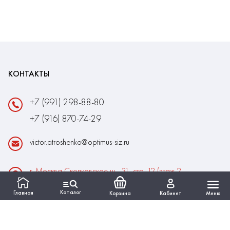
КОНТАКТЫ
+7 (991) 298-88-80
+7 (916) 870-74-29
victor.atroshenko@optimus-siz.ru
г. Москва Сколковское ш., 31, стр. 12 (этаж 2,
помещение 22)
Каталог
Главная
Корзина
Кабинет
Меню
Время работы:
Пн-Пт: 10:00 - 18:00
Выходные:Сб-Вс