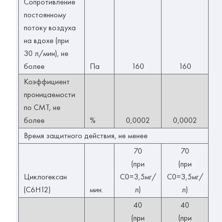
Сопротивление
постоянному
потоку воздуха
на вдохе (при
30 л/мин), не
более
Па
160
160
Коэффициент
проницаемости
по СМТ, не
более
%
0,0002
0,0002
Время защитного действия, не менее
70
70
(при
(при
Циклогексан
С0=3,5мг/
С0=3,5мг/
(C6H12)
мин.
л)
л)
40
40
(при
(при