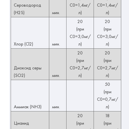
Сероводород
С0=1,4мг/
С0=1,4мг/
(H2S)
мин.
л)
л)
20
20
(при
(при
С0=3,0мг/
С0=3,0мг/
Хлор (Cl2)
мин.
л)
л)
20
20
(при
(при
Диоксид серы
С0=2,7мг/
С0=2,7мг/
(SO2)
мин.
л)
л)
50
(при
С0=0,7мг/
Аммиак (NH3)
мин.
л)
20
18
Цианид
(при
(при