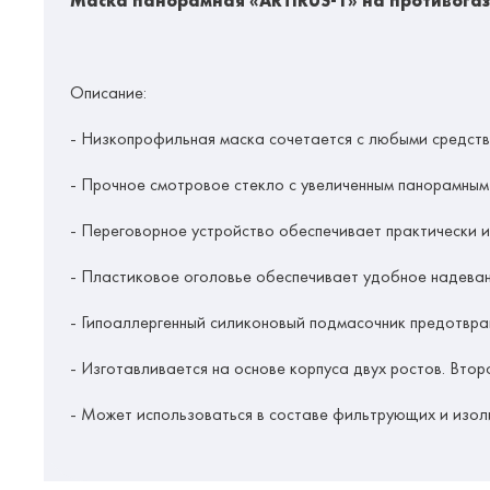
Маска панорамная «ARTIRUS-1» на противогаз
Описание
:
- Низкопрофильная маска сочетается с любыми средст
- Прочное смотровое стекло с увеличенным панорамным
- Переговорное устройство обеспечивает практически 
- Пластиковое оголовье обеспечивает удобное надеван
- Гипоаллергенный силиконовый подмасочник предотвра
- Изготавливается на основе корпуса двух ростов. Вто
- Может использоваться в составе фильтрующих и изо