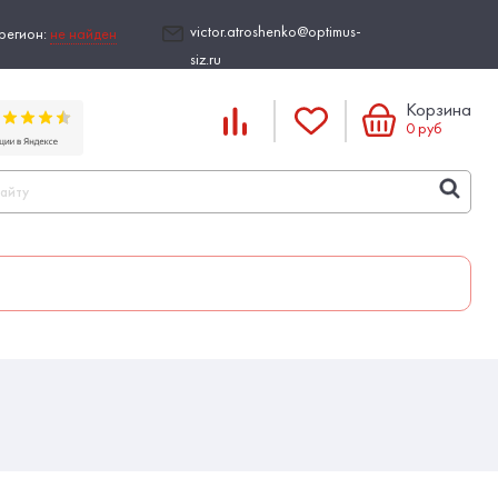
victor.atroshenko@optimus-
регион:
не найден
siz.ru
Корзина
0
руб