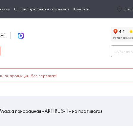
жение
Оплата, доставка и самовывоз
Контакты
Ваш 
-80
ьная продукция, без переплат!
Маска панорамная «ARTIRUS-1» на противогаз