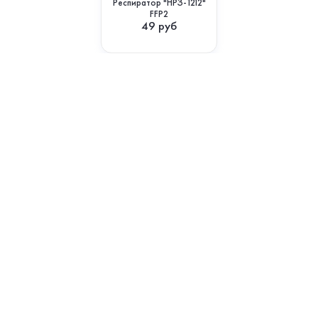
Респиратор "НРЗ-1212"
FFP2
49
руб