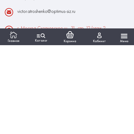
victor.atroshenko@optimus-siz.ru
г. Москва Сколковское ш., 31, стр. 12 (этаж 2,
помещение 22)
Каталог
Главная
Корзина
Кабинет
Меню
Время работы:
Пн-Пт: 10:00 - 18:00
Выходные:Сб-Вс
ИНФОРМАЦИЯ
КАТАЛОГ
Вся представленная на сайте информация, касающаяся
технических характеристик, наличия на складе, стоимости