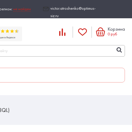
victor.atroshenko@optimus-
регион:
не найден
siz.ru
Корзина
0
руб
3QL)