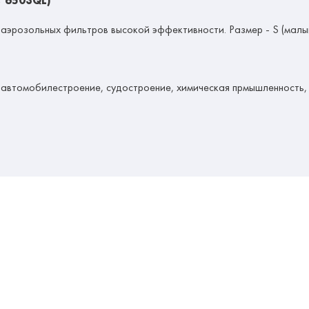
, 6503QL)
оаэрозольных фильтров высокой эффективности.
Размер - S (малы
втомобилестроение, судостроение, химическая прмышленность, с