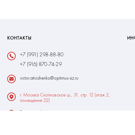
КОНТАКТЫ
ИН
+7 (991) 298-88-80
+7 (916) 870-74-29
victor.atroshenko@optimus-siz.ru
г. Москва Сколковское ш., 31, стр. 12 (этаж 2,
помещение 22)
Время работы:
Пн-Пт: 10:00 - 18:00
Выходные:Сб-Вс