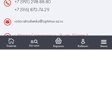
+7 (991) 298-88-80
+7 (916) 870-74-29
victor.atroshenko@optimus-siz.ru
г. Москва Сколковское ш., 31, стр. 12 (этаж 2,
помещение 22)
Каталог
Главная
Корзина
Кабинет
Меню
Время работы:
Пн-Пт: 10:00 - 18:00
Выходные:Сб-Вс
ИНФОРМАЦИЯ
КАТАЛОГ