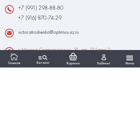
+7 (991) 298-88-80
+7 (916) 870-74-29
victor.atroshenko@optimus-siz.ru
г. Москва Сколковское ш., 31, стр. 12 (этаж 2,
помещение 22)
Каталог
Главная
Корзина
Кабинет
Меню
Время работы:
Пн-Пт: 10:00 - 18:00
Выходные:Сб-Вс
ИНФОРМАЦИЯ
КАТАЛОГ