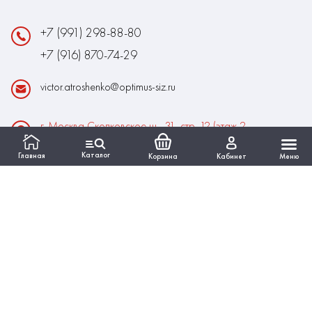
+7 (991) 298-88-80
+7 (916) 870-74-29
victor.atroshenko@optimus-siz.ru
г. Москва Сколковское ш., 31, стр. 12 (этаж 2,
помещение 22)
Каталог
Главная
Корзина
Кабинет
Меню
Время работы:
Пн-Пт: 10:00 - 18:00
Выходные:Сб-Вс
ИНФОРМАЦИЯ
КАТАЛОГ