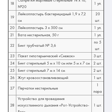
Салфетки марлевые стерильные 14 х 16,
18
1 уп.
№20
Лейкопластырь бактерицидный 1,9 х 7,2
20
19
см
шт.
20
Лейкопластырь 3 х 500 см
1 уп.
21
Вата нестерильная, 50 г
1 уп.
по 5
22
Бинт трубчатый № 3,6
шт.
23
Пакет гипотермический «Снежок»
3 шт.
24
Бинт стерильный 5 м х 10 см или 5 м х 7 см
2 шт.
25
Бинт стерильный 7 м х 14 см
2 шт.
26
Жгут кровоостанавливающий
1 шт.
1
27
Перчатки нестерильные
пара
Устройство для проведения
28
искусственного дыхания «Рот-Устройство-
1 шт.
Рот»