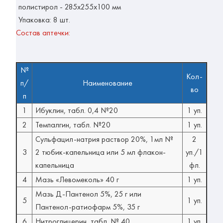
полистирол - 285
x
255
x
100 мм
Упаковка:
8 шт.
Состав аптечки:
№
Кол-
п/
Наименование
во
п
1
Ибуклин, табл. 0,4 №20
1 уп.
2
Темпалгин, табл. №20
1 уп.
Сульфацил-натрия раствор 20%, 1мл №
2
3
2 тюбик-капельница или 5 мл флакон-
уп./1
капельница
фл.
4
Мазь «Левомеколь» 40 г
1 уп.
Мазь Д-Пантенол 5%, 25 г или
5
1 уп.
Пантенол-ратиофарм 5%, 35 г
6
Нитроглицерин, табл. № 40
1 уп.