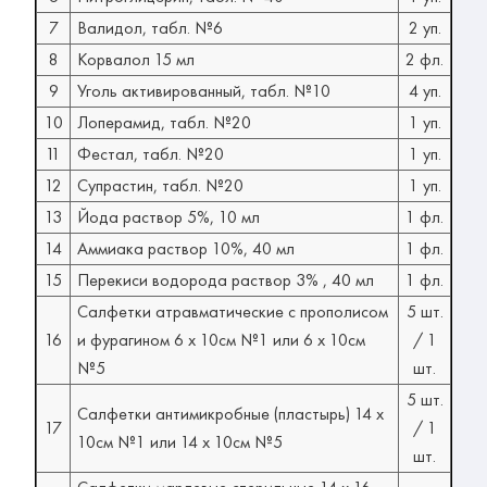
7
Валидол, табл. №6
2 уп.
8
Корвалол 15 мл
2 фл.
9
Уголь активированный, табл. №10
4 уп.
10
Лоперамид, табл. №20
1 уп.
11
Фестал, табл. №20
1 уп.
12
Супрастин, табл. №20
1 уп.
13
Йода раствор 5%, 10 мл
1 фл.
14
Аммиака раствор 10%, 40 мл
1 фл.
15
Перекиси водорода раствор 3% , 40 мл
1 фл.
Салфетки атравматические с прополисом
5 шт.
16
и фурагином 6 х 10см №1 или 6 х 10см
/ 1
№5
шт.
5 шт.
Салфетки антимикробные (пластырь) 14 х
17
/ 1
10см №1 или 14 х 10см №5
шт.