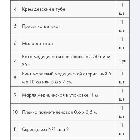
1
4
Крем детский в тубе
шт.
1
5
Присыпка детская
шт.
1
6
Мыло детское
шт.
Вата медицинская нестерильная, 50 г или
7
1 уп.
25 г
Бинт марлевый медицинский стерильный 5
1
8
м х 10 см или 5 м x 7 см
шт.
1
9
Марля медицинская в упаковке, 1 м
шт.
1
10
Пленка полиэтиленовая 0,6 х 0,5 м
шт.
1
11
Спринцовка №1 или 2
шт.