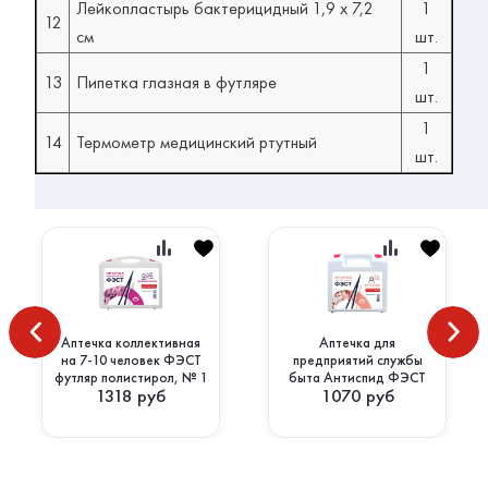
Лейкопластырь бактерицидный 1,9 х 7,2
1
12
см
шт.
1
13
Пипетка глазная в футляре
шт.
1
14
Термометр медицинский ртутный
шт.
Аптечка коллективная
Аптечка для
на 7-10 человек ФЭСТ
предприятий службы
футляр полистирол, № 1
быта Антиспид ФЭСТ
1318
руб
1070
руб