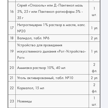
Спрей «Олазоль» или Д-Пантенол мазь
1
16
5%, 25 г или Пантенол-ратиофарм 5% -
шт.
35 г
Нитроглицерин 1% раствор в масле, капс.
17
1 уп.
№20
18
Валидол, табл. №6
2 уп.
Устройство для проведения
19
искусственного дыхания «Рот-Устройство-
1 уп.
Рот»
2
20
Аммиака раствор 10%, 40 мл
фл.
21
Уголь активированный, табл. №10
2 уп.
2
22
Корвалол, 15 мл
фл.
1
23
Ножницы
шт.