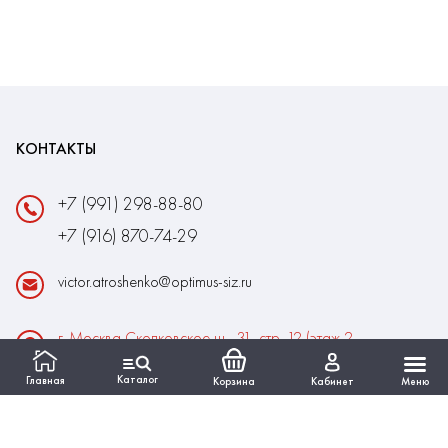
КОНТАКТЫ
+7 (991) 298-88-80
+7 (916) 870-74-29
victor.atroshenko@optimus-siz.ru
г. Москва Сколковское ш., 31, стр. 12 (этаж 2,
помещение 22)
Каталог
Главная
Корзина
Кабинет
Меню
Время работы:
Пн-Пт: 10:00 - 18:00
Выходные:Сб-Вс