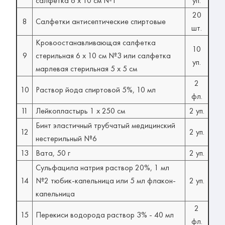
салфетка 6 x 10 см №1
уп.
20
8
Салфетки антисептические спиртовые
шт.
Кровоостанавливающая салфетка
10
9
стерильная 6 x 10 см №3 или салфетка
уп.
марлевая стерильная 5 х 5 см
2
10
Раствор йода спиртовой 5%, 10 мл
фл.
11
Лейкопластырь 1 х 250 см
2 уп.
Бинт эластичный трубчатый медицинский
12
2 уп.
нестерильный №6
13
Вата, 50 г
2 уп.
Сульфацила натрия раствор 20%, 1 мл
14
№2 тюбик-капельница или 5 мл флакон-
2 уп.
капельница
2
15
Перекиси водорода раствор 3% - 40 мл
фл.