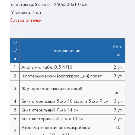
пластиковый шкаф - 250x300x110 мм
Упаковка: 4 шт.
Состав аптечки:
№
Кол-
п/
Наименование
во
п
1
Анальгин, табл. 0,5 №10
2 уп.
2
Гипотермический (охлаждающий) пакет
3 уп.
1
3
Жгут кровоостанавливающий
шт.
4
Бинт стерильный 5 м х 10 см или 5 м х 7 см
3 уп.
5
Бинт стерильный 7 м х 14 см
3 уп.
6
Бинт нестерильный 5 м х 10 см
2 уп.
Атравматическая антимикробная
10
7